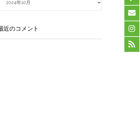
ー
カ
イ
ブ
最近のコメント