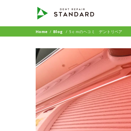
Home
/
Blog
/
5ｃｍのヘコミ デントリペア